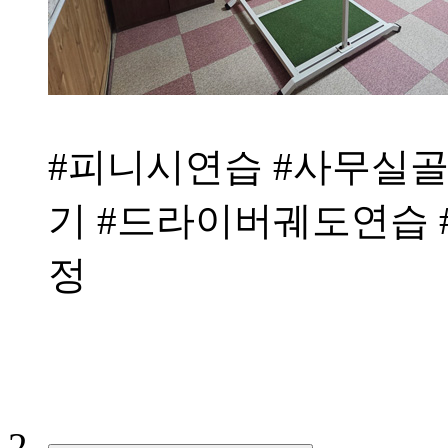
#피니시연습 #사무실
기 #드라이버궤도연습
정