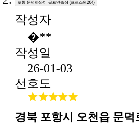
포항 문덕하와이 골프연습장 (프로스윙204)
작성자
�**
작성일
26-01-03
선호도
경북 포항시 오천읍 문덕로