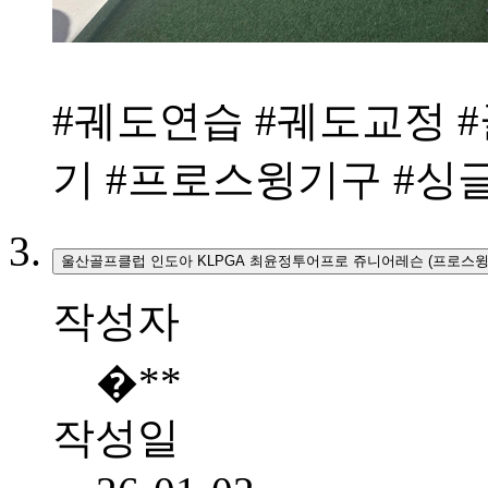
#궤도연습 #궤도교정 
기 #프로스윙기구 #
울산골프클럽 인도아 KLPGA 최윤정투어프로 쥬니어레슨 (프로스윙2
작성자
�**
작성일