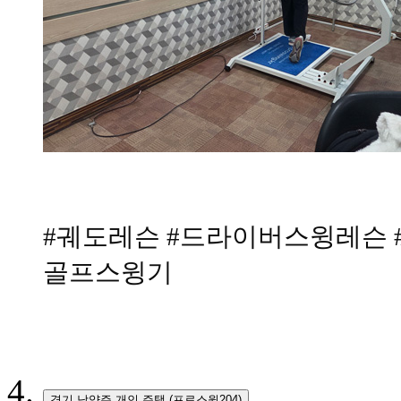
#궤도레슨
#드라이버스윙레슨
골프스윙기
경기 남양주 개인 주택 (프로스윙204)