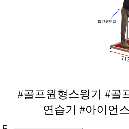
#골프원형스윙기 #골
연습기 #아이언