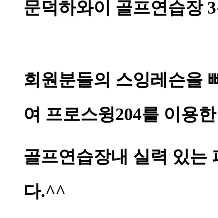
문덕하와이 골프연습장 
회원분들의 스잉레슨을 
여 프로스윙204를 이용한
골프연습장내 실력 있는 
다.^^