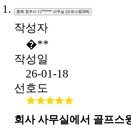
충북 청주시 디******* 사무실 (프로스윙204)
작성자
�**
작성일
26-01-18
선호도
회사 사무실에서 골프스윙